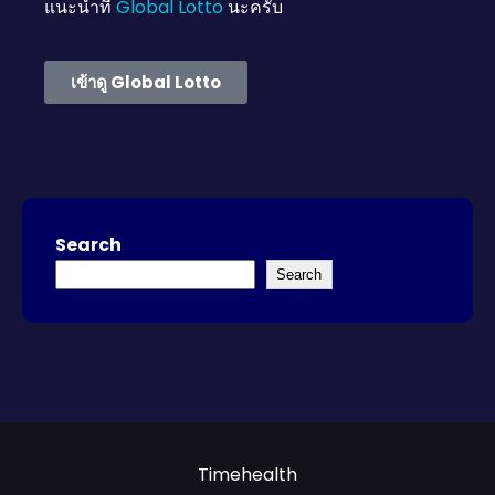
แนะนำที่
Global Lotto
นะครับ
เข้าดู Global Lotto
Search
Search
Timehealth