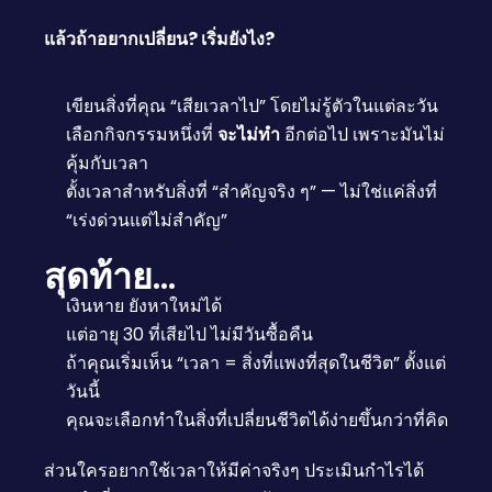
แล้วถ้าอยากเปลี่ยน? เริ่มยังไง?
เขียนสิ่งที่คุณ “เสียเวลาไป” โดยไม่รู้ตัวในแต่ละวัน
เลือกกิจกรรมหนึ่งที่
จะไม่ทำ
อีกต่อไป เพราะมันไม่
คุ้มกับเวลา
ตั้งเวลาสำหรับสิ่งที่ “สำคัญจริง ๆ” — ไม่ใช่แค่สิ่งที่
“เร่งด่วนแต่ไม่สำคัญ”
สุดท้าย…
เงินหาย ยังหาใหม่ได้
แต่อายุ 30 ที่เสียไป ไม่มีวันซื้อคืน
ถ้าคุณเริ่มเห็น “เวลา = สิ่งที่แพงที่สุดในชีวิต” ตั้งแต่
วันนี้
คุณจะเลือกทำในสิ่งที่เปลี่ยนชีวิตได้ง่ายขึ้นกว่าที่คิด
ส่วนใครอยากใช้เวลาให้มีค่าจริงๆ ประเมินกำไรได้